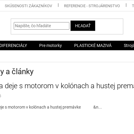
SKÚSENOSTI ZÁKAZNÍKOV
REFERENCIE - STROJÁRENSTVO
HĽADAŤ
DIFERENCIÁLY
Pre motorky
PLASTICKÉ MAZIVÁ
Stroj
y a články
a deje s motorom v kolónach a hustej pre
6
eje s motorom v kolónach a hustej premávke &n...