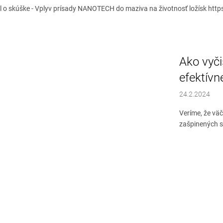
l o skúške - Vplyv prísady NANOTECH do maziva na životnosť ložísk http
Ako vyči
efektívn
24.2.2024
Veríme, že väč
zašpinených s