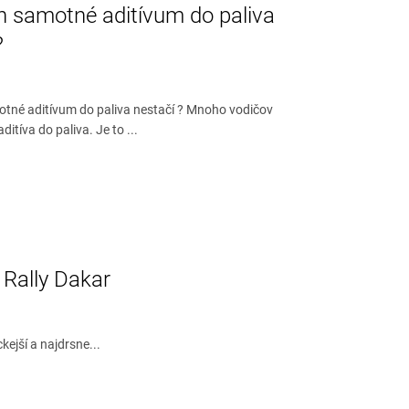
n samotné aditívum do paliva
?
otné aditívum do paliva nestačí ? Mnoho vodičov
itíva do paliva. Je to ...
 Rally Dakar
kejší a najdrsne...