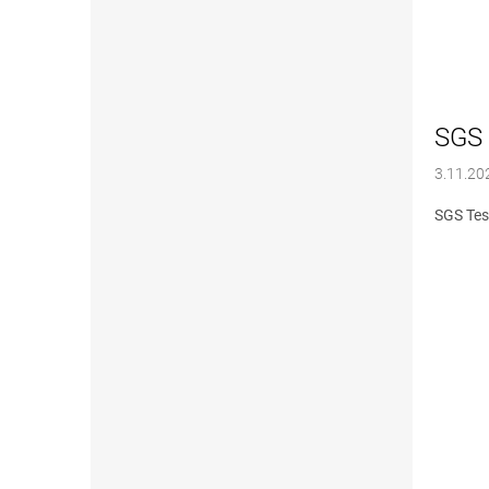
SGS 
3.11.20
SGS Tes