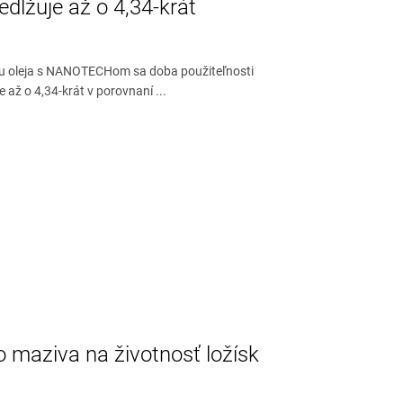
redlžuje až o 4,34-krát
u oleja s NANOTECHom sa doba použiteľnosti
e až o 4,34-krát v porovnaní ...
 maziva na životnosť ložísk