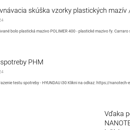
vnávacia skúška vzorky plastických mazív
24
vané bolo plastická mazivo POLIMER 400 - plastické mazivo fy. Carraro s
 spotreby PHM
24
razenie testu spotreby - HYUNDAU i30 Klikni na odkaz: https://nanotech-
Vďaka po
NANOTEC