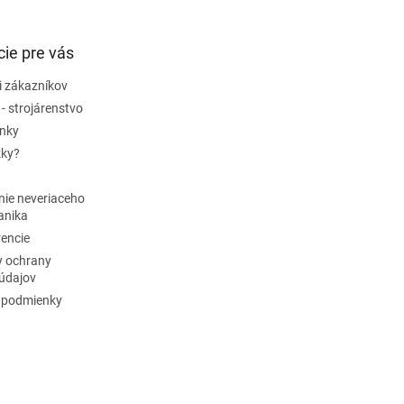
ie pre vás
i zákazníkov
 - strojárenstvo
ánky
zky?
nie neveriaceho
anika
rencie
 ochrany
údajov
 podmienky