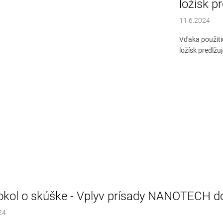
ložísk p
11.6.2024
Vďaka použiti
ložísk predlžuj
okol o skúške - Vplyv prísady NANOTECH do
24