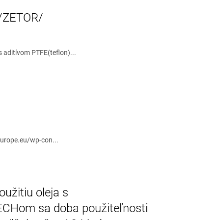
 /ZETOR/
 aditívom PTFE(teflon)...
europe.eu/wp-con...
užitiu oleja s
Hom sa doba použiteľnosti