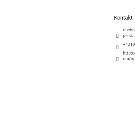
ä
t
Kontakt
i
e
obcho
pe.sk
+4219
https
om/na