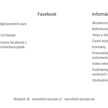
c
n
i
i
e
e
p
Facebook
Informác
r
v
Skúsenost
d
@
nanotech-euro
k
Referencie
y
Testy a čl
15793949
v
ý
Časté otá
://www.facebook.c
p
notecheuropesk
Kontakty
i
Presvedče
s
automech
u
Video refe
Podmienky
osobných 
Obchodné
Shoptet.sk
nanotech-europe.cz
nanotech-europe.eu