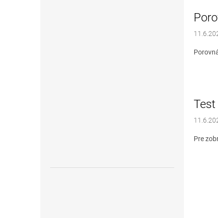
Poro
11.6.20
Porovná
Test
11.6.20
Pre zob