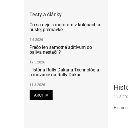
n
k
Testy a články
o
v
Čo sa deje s motorom v kolónach a
hustej premávke
6.6.2026
Prečo len samotné aditívum do
paliva nestačí ?
19.5.2026
História Rally Dakar a Technológia
a inovácie na Rally Dakar
11.3.2026
Hist
ARCHÍV
11.3.20
História