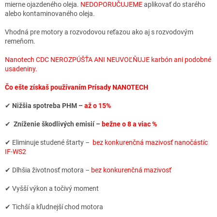
mierne ojazdeného oleja.
NEDOPORUČUJEME
aplikovať do starého
alebo kontaminovaného oleja.
Vhodná pre motory a rozvodovou reťazou ako aj s rozvodovým
remeňom.
Nanotech CDC NEROZPÚŠŤA ANI NEUVOĽŇUJE karbón ani podobné
usadeniny.
Čo ešte získaš používaním Prísady NANOTECH
✔
Nižšia spotreba PHM –
až o 15%
✔
Zníženie škodlivých emisií –
bežne o 8 a viac %
✔ Eliminuje studené štarty –
bez konkurenčná mazivosť nanočástíc
IF-WS2
✔ Dlhšia životnosť motora –
bez konkurenčná mazivosť
✔ Vyšší výkon a točivý moment
✔ Tichší a kľudnejší chod motora