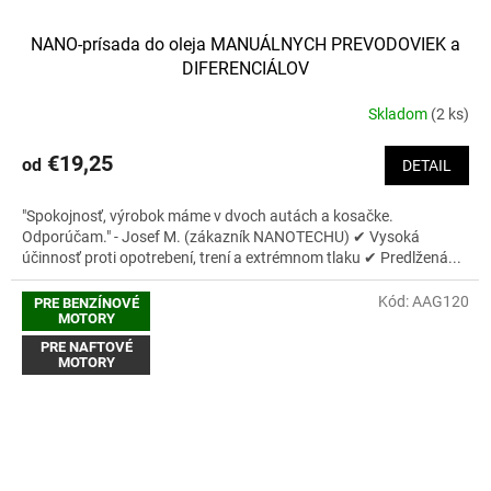
NANO-prísada do oleja MANUÁLNYCH PREVODOVIEK a
DIFERENCIÁLOV
Skladom
(2 ks)
Priemerné
hodnotenie
produktu
€19,25
od
DETAIL
je
5,0
"Spokojnosť, výrobok máme v dvoch autách a kosačke.
z
Odporúčam." - Josef M. (zákazník NANOTECHU) ✔ Vysoká
5
účinnosť proti opotrebení, trení a extrémnom tlaku ✔ Predlžená...
hviezdičiek.
Kód:
AAG120
PRE BENZÍNOVÉ
MOTORY
PRE NAFTOVÉ
MOTORY