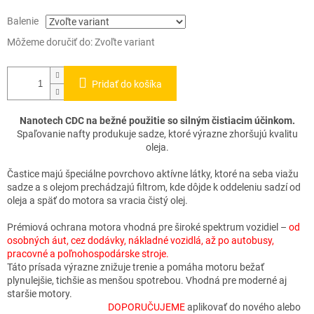
Balenie
Môžeme doručiť do:
Zvoľte variant
Pridať do košíka
Nanotech CDC na bežné použitie so silným čistiacim účinkom.
Spaľovanie nafty produkuje sadze, ktoré výrazne zhoršujú kvalitu
oleja.
Častice majú špeciálne povrchovo aktívne látky, ktoré na seba viažu
sadze a s olejom prechádzajú filtrom, kde dôjde k oddeleniu sadzí od
oleja a späť do motora sa vracia čistý olej.
Prémiová ochrana motora vhodná pre široké spektrum vozidiel –
od
osobných áut, cez dodávky, nákladné vozidlá, až po autobusy,
pracovné a poľnohospodárske stroje.
Táto prísada výrazne znižuje trenie a pomáha motoru bežať
plynulejšie, tichšie as menšou spotrebou. Vhodná pre moderné aj
staršie motory.
DOPORUČUJEME
aplikovať do nového alebo