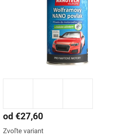
od
€27,60
Jednotková
Zvoľte variant
cena: