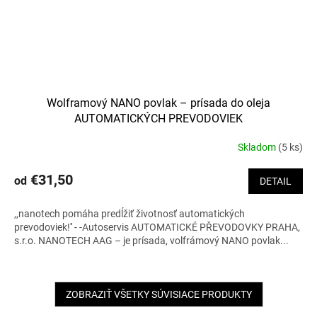
Wolframový NANO povlak – prísada do oleja
AUTOMATICKÝCH PREVODOVIEK
Skladom
(5 ks)
€31,50
od
DETAIL
,,nanotech pomáha predĺžiť životnosť automatických
prevodoviek!'' - -Autoservis AUTOMATICKÉ PŘEVODOVKY PRAHA,
s.r.o. NANOTECH AAG – je prísada, volfrámový NANO povlak...
ZOBRAZIŤ VŠETKY SÚVISIACE PRODUKTY