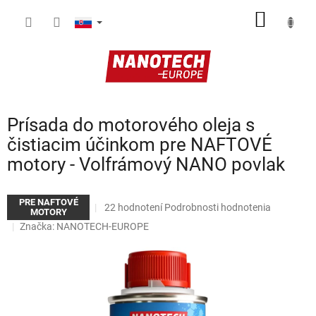
Prejsť
NÁKU
na
obsah
KOŠÍK
Prísada do motorového oleja s
čistiacim účinkom pre NAFTOVÉ
motory - Volfrámový NANO povlak
PRE NAFTOVÉ
Priemerné
22 hodnotení
Podrobnosti hodnotenia
MOTORY
hodnotenie
Značka:
NANOTECH-EUROPE
produktu
je
4,5
z
5
hviezdičiek.