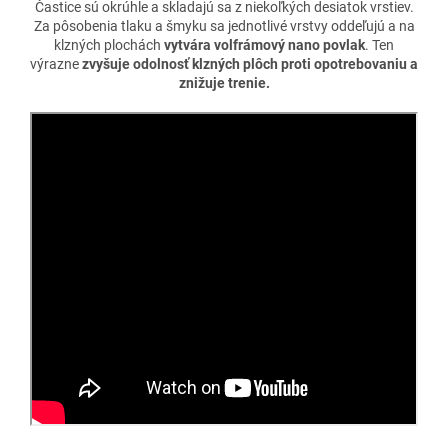
Častice sú okrúhle a skladajú sa z niekoľkých desiatok vrstiev.
Za pôsobenia tlaku a šmyku sa jednotlivé vrstvy oddeľujú a na
klzných plochách
vytvára volfrámový nano povlak
. Ten
výrazne
zvyšuje odolnosť klzných plôch proti opotrebovaniu a
znižuje trenie.