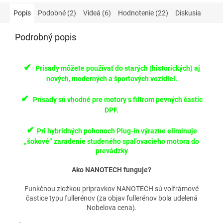
Popis
Podobné (2)
Videá (6)
Hodnotenie (22)
Diskusia
Podrobný popis
✔
Prísady môžete používať do starých (historických) aj
nových, moderných a športových vozidiel.
✔
Prísady sú vhodné pre motory s filtrom pevných častíc
DPF.
✔
Pri hybridných pohonoch Plug-in výrazne eliminuje
„šokové“ zaradenie studeného spaľovacieho motora do
prevádzky
Ako NANOTECH funguje?
Funkčnou zložkou prípravkov NANOTECH sú volfrámové
častice typu fullerénov (za objav fullerénov bola udelená
Nobelova cena).