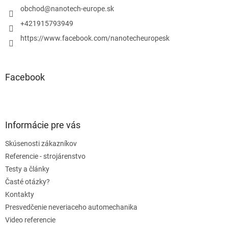
i
obchod
@
nanotech-europe.sk
e
+421915793949
https://www.facebook.com/nanotecheuropesk
Facebook
Informácie pre vás
Skúsenosti zákazníkov
Referencie - strojárenstvo
Testy a články
Časté otázky?
Kontakty
Presvedčenie neveriaceho automechanika
Video referencie