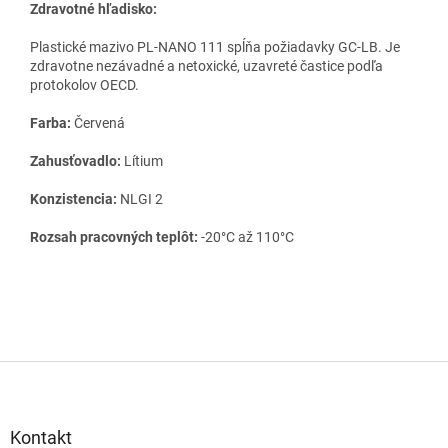
Zdravotné hľadisko:
Plastické mazivo PL-NANO 111 spĺňa požiadavky GC-LB. Je
zdravotne nezávadné a netoxické, uzavreté častice podľa
protokolov OECD.
Farba:
Červená
Zahusťovadlo:
Lítium
Konzistencia:
NLGI 2
Rozsah pracovných teplôt:
-20°C až 110°C
Z
á
p
ä
Kontakt