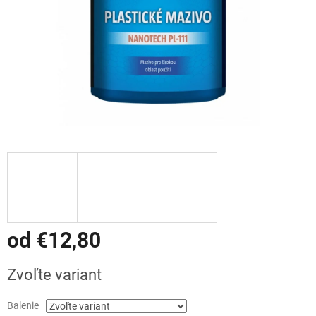
od
€12,80
Jednotková
Zvoľte variant
cena:
Balenie