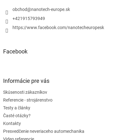
t
i
obchod
@
nanotech-europe.sk
e
+421915793949
https://www.facebook.com/nanotecheuropesk
Facebook
Informácie pre vás
Skúsenosti zákazníkov
Referencie - strojárenstvo
Testy a články
Časté otázky?
Kontakty
Presvedčenie neveriaceho automechanika
Video referencie