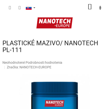
Prejsť
NÁKU
na
obsah
KOŠÍK
PLASTICKÉ MAZIVO/ NANOTECH
PL-111
Priemerné
Neohodnotené
Podrobnosti hodnotenia
hodnotenie
Značka:
NANOTECH-EUROPE
produktu
je
0,0
z
5
hviezdičiek.