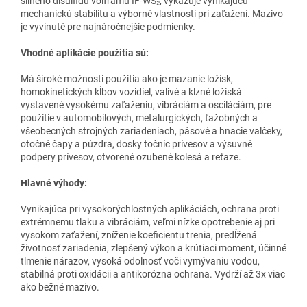
silného disulfidu volfrámu IF-WS₂, vykazuje vynikajúcu
mechanickú stabilitu a výborné vlastnosti pri zaťažení. Mazivo
je vyvinuté pre najnáročnejšie podmienky.
Vhodné aplikácie použitia sú
:
Má široké možnosti použitia ako je mazanie ložísk,
homokinetických kĺbov vozidiel, valivé a klzné ložiská
vystavené vysokému zaťaženiu, vibráciám a osciláciám, pre
použitie v automobilových, metalurgických, ťažobných a
všeobecných strojných zariadeniach, pásové a hnacie valčeky,
otočné čapy a púzdra, dosky točníc prívesov a výsuvné
podpery prívesov, otvorené ozubené kolesá a reťaze.
Hlavné výhody:
Vynikajúca pri vysokorýchlostných aplikáciách, ochrana proti
extrémnemu tlaku a vibráciám, veľmi nízke opotrebenie aj pri
vysokom zaťažení, zníženie koeficientu trenia, predĺžená
životnosť zariadenia, zlepšený výkon a krútiaci moment, účinné
tlmenie nárazov, vysoká odolnosť voči vymývaniu vodou,
stabilná proti oxidácii a antikorózna ochrana. Vydrží až 3x viac
ako bežné mazivo.