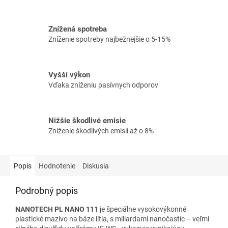
Znížená spotreba
Zníženie spotreby najbežnejšie o 5-15%
Vyšší výkon
Vďaka zníženiu pasívnych odporov
Nižšie škodlivé emisie
Zníženie škodlivých emisií až o 8%
Popis
Hodnotenie
Diskusia
Podrobný popis
NANOTECH PL NANO 111
je špeciálne vysokovýkonné
plastické mazivo na báze lítia, s miliardami nanočastíc – veľmi