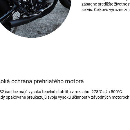
zásadne predlžíte životno
servis. Celkovo výrazne zn
oká ochrana prehriatého motora
S2 častice majú vysokú tepelnú stabilitu v rozsahu -273°C až +500°C.
ady opakovane preukazujú svoju vysokú účinnosť v závodných motoroch