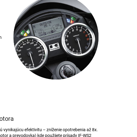
m
otora
 vynikajúcu efektivitu – zníženie opotrebenia až 8x.
tor a prevodovka) kde použijete prísady IF-WS2