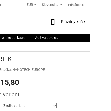
EUR
Slovenčina
TESTY A ČLÁNKY
ČASTÉ OTÁZKY?
KONTAKTY
Prihlásenie
PRESVEDČE
NÁKUPNÝ
Prázdny košík
KOŠÍK
árenské aplikácie
Aditíva do oleja
RIEK
Značka:
NANOTECH-EUROPE
15,80
ová
e variant