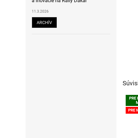
a inovácie na Rally Dakar
11.3.2026
ARCHÍV
Súvis
PRE
PRE 