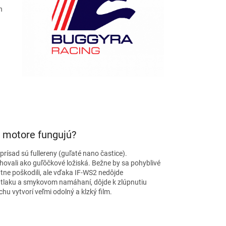
h
v motore fungujú?
rísad sú fullereny (guľaté nano častice).
chovali ako guľôčkové ložiská. Bežne by sa pohyblivé
atne poškodili, ale vďaka IF-WS2 nedôjde
 tlaku a smykovom namáhaní, dôjde k zlúpnutiu
chu vytvorí veľmi odolný a klzký film.