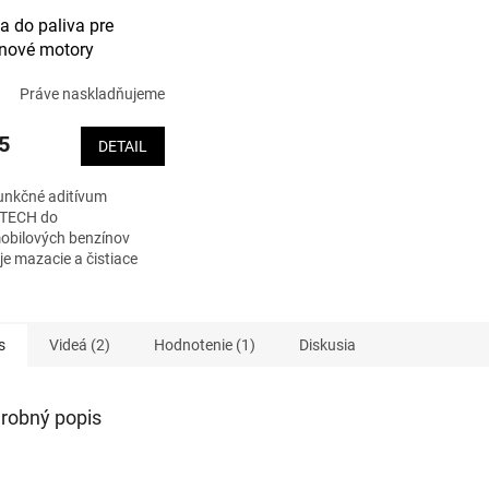
va do paliva pre
nové motory
Práve naskladňujeme
5
DETAIL
unkčné aditívum
TECH do
obilových benzínov
je mazacie a čistiace
osti paliva a chráni
pred opotrebením aj
vými účinkami
žiek. Vďaka...
s
Videá (2)
Hodnotenie (1)
Diskusia
robný popis