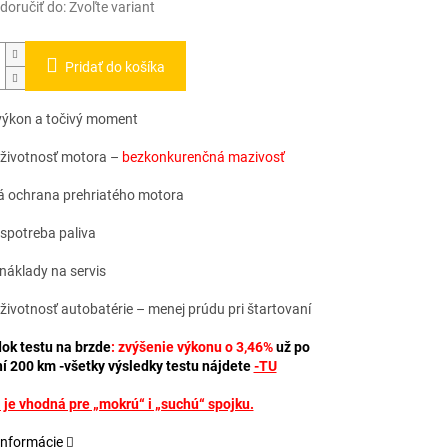
oručiť do:
Zvoľte variant
Pridať do košíka
výkon a točivý moment
 životnosť motora –
bezkonkurenčná mazivosť
 ochrana prehriatého motora
 spotreba paliva
náklady na servis
 životnosť autobatérie – menej prúdu pri štartovaní
ok testu na brzde
: zvýšenie výkonu o 3,46%
už po
í 200 km -všetky výsledky testu nájdete
-TU
a je vhodná pre „mokrú“ i „suchú“ spojku.
informácie