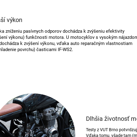
ší výkon
a zníženiu pasívnych odporov dochádza k zvýšeniu efektivity
šení výkonu) funkčnosti motora. U motocyklov s vysokým nájazdo
 dochádza k zvýšení výkonu, vďaka auto reparačným vlastnostiam
hladenie povrchu) časticami IF-WS2.
Dlhšia životnosť m
Testy z VUT Brno potvrdzujú
Vďaka tomu, všade tam (mo