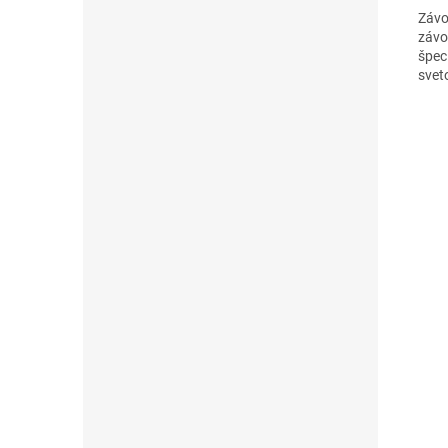
Závo
závo
špec
svet