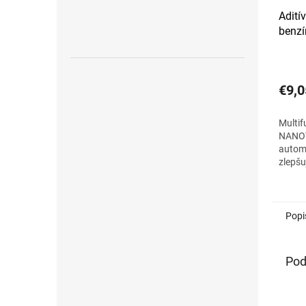
Adití
benzí
€9,0
Multif
NANO
autom
zlepšu
vlastn
motor 
škodli
biozlo
Popi
Pod