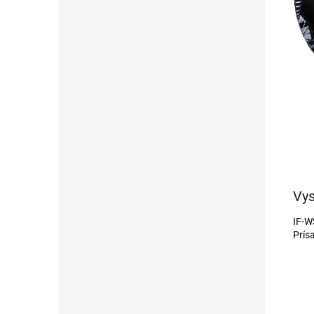
Vys
IF-W
Prís