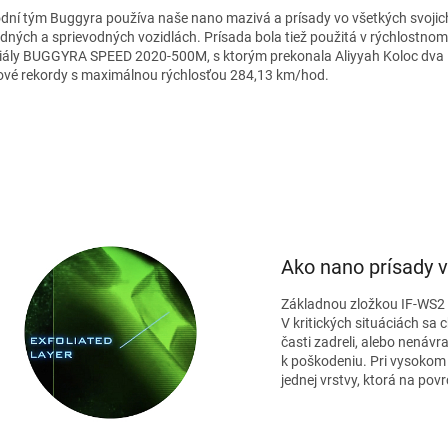
dní tým Buggyra používa naše nano mazivá a prísady vo všetkých svojic
dných a sprievodných vozidlách. Prísada bola tiež použitá v rýchlostnom
iály BUGGYRA SPEED 2020-500M, s ktorým prekonala Aliyyah Koloc dva
ové rekordy s maximálnou rýchlosťou 284,13 km/hod.
Ako nano prísady 
Základnou zložkou IF-WS2 p
V kritických situáciách sa 
časti zadreli, alebo nenávr
k poškodeniu. Pri vysokom
jednej vrstvy, ktorá na povr