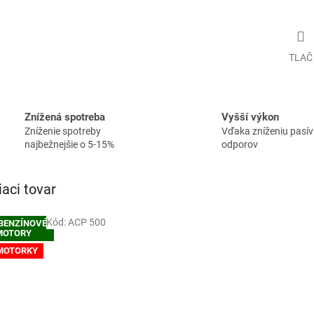
TLAČ
Znížená spotreba
Vyšší výkon
Zníženie spotreby
Vďaka zníženiu pasí
najbežnejšie o 5-15%
odporov
iaci tovar
Kód:
ACP 500
 BENZÍNOVÉ
MOTORY
MOTORKY