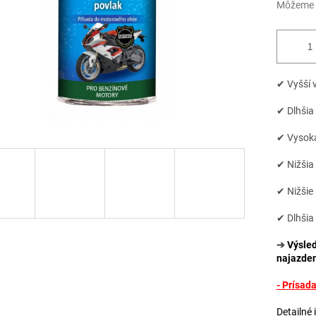
Môžeme d
✔ Vyšší 
✔ Dlhšia
✔ Vysoká
✔ Nižšia
✔ Nižšie 
✔ D
lhšia
➔
Výsled
najazden
- Prísad
Detailné 