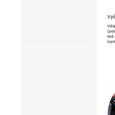
Vyš
Vďak
(zvý
tiež
(vyc