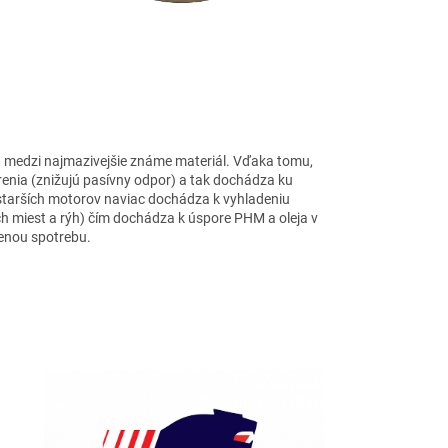
a medzi najmazivejšie známe materiál. Vďaka tomu,
trenia (znižujú pasívny odpor) a tak dochádza ku
starších motorov naviac dochádza k vyhladeniu
h miest a rýh) čím dochádza k úspore PHM a oleja v
enou spotrebu.