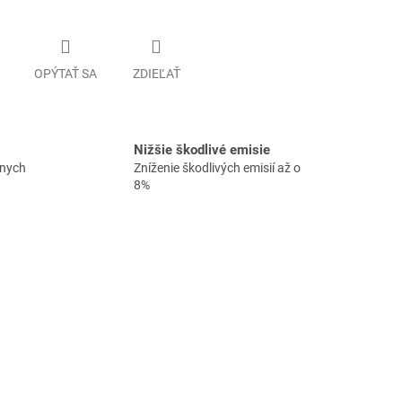
OPÝTAŤ SA
ZDIEĽAŤ
Nižšie škodlivé emisie
vnych
Zníženie škodlivých emisií až o
8%