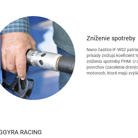
Zníženie spotreby
Nano častice IF-WS2 patri
prísady znižujú koeficient 
zníženiu spotreby PHM. U 
povrchov (zacelenie drsnýc
motoroch, ktoré majú zvýš
GGYRA RACING