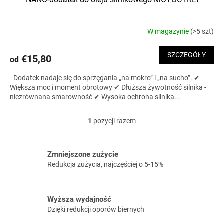
W magazynie
(>5 szt)
Średnia
ocena
produktu
SZCZEGÓŁY
€15,80
od
wynosi
5,0
- Dodatek nadaje się do sprzęgania „na mokro” i „na sucho”. ✔
na
Większa moc i moment obrotowy ✔ Dłuższa żywotność silnika -
5
niezrównana smarowność ✔ Wysoka ochrona silnika...
gwiazdek.
1
pozycji razem
K
o
n
t
Zmniejszone zużycie
r
Redukcja zużycia, najczęściej o 5-15%
o
l
k
Wyższa wydajność
i
Dzięki redukcji oporów biernych
l
i