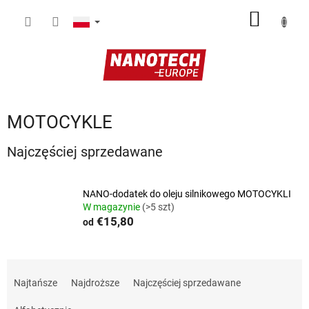
Przejść
KOSZY
do
treści
MOTOCYKLE
Najczęściej sprzedawane
NANO-dodatek do oleju silnikowego MOTOCYKLI
W magazynie
(>5 szt)
€15,80
od
S
o
Najtańsze
Najdroższe
Najczęściej sprzedawane
r