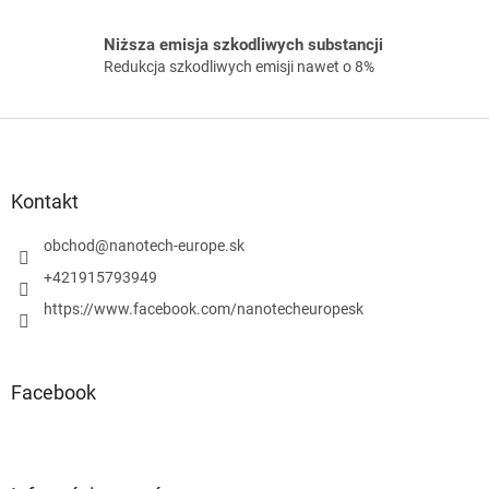
s
t
Niższa emisja szkodliwych substancji
y
Redukcja szkodliwych emisji nawet o 8%
S
t
o
p
Kontakt
k
a
obchod
@
nanotech-europe.sk
+421915793949
https://www.facebook.com/nanotecheuropesk
Facebook